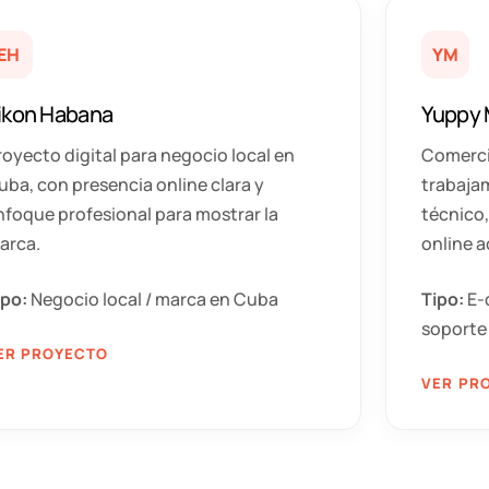
EH
YM
ikon Habana
Yuppy 
royecto digital para negocio local en
Comerci
uba, con presencia online clara y
trabaja
nfoque profesional para mostrar la
técnico,
arca.
online a
ipo:
Negocio local / marca en Cuba
Tipo:
E-
soporte
ER PROYECTO
VER PR