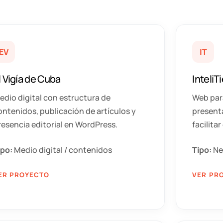
EV
IT
l Vigía de Cuba
InteliT
edio digital con estructura de
Web par
ontenidos, publicación de artículos y
presenta
resencia editorial en WordPress.
facilita
ipo:
Medio digital / contenidos
Tipo:
Neg
ER PROYECTO
VER PR