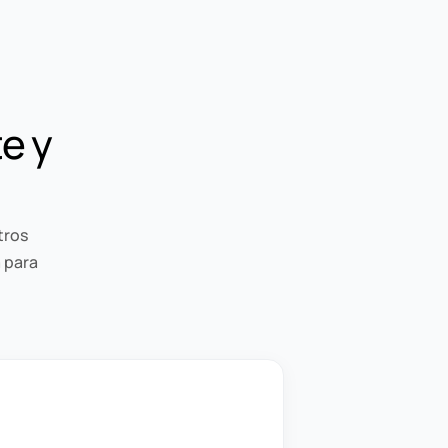
e y
tros
 para