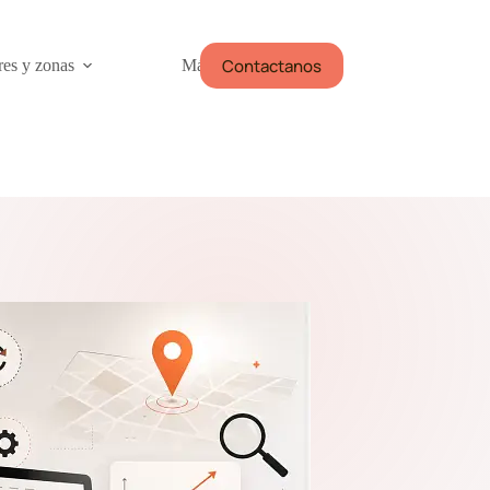
Contactanos
res y zonas
Más