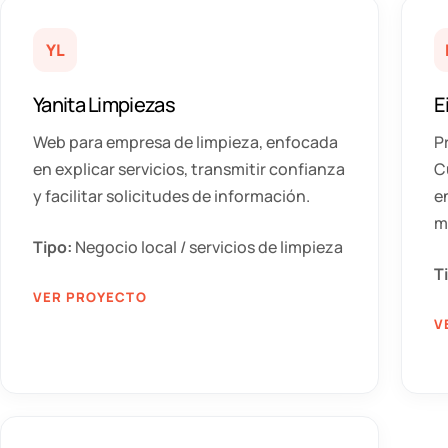
YL
Yanita Limpiezas
E
Web para empresa de limpieza, enfocada
P
en explicar servicios, transmitir confianza
C
y facilitar solicitudes de información.
e
m
Tipo:
Negocio local / servicios de limpieza
T
VER PROYECTO
V