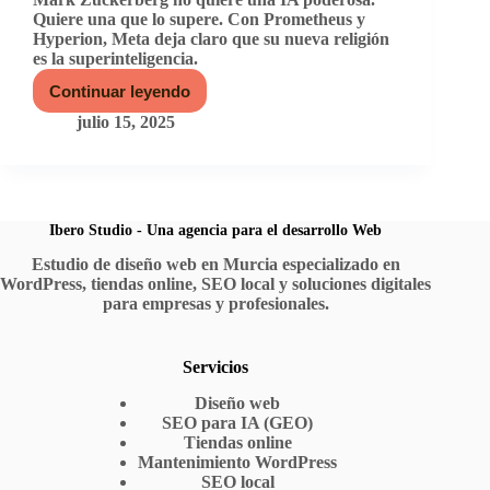
Quiere una que lo supere. Con Prometheus y
Hyperion, Meta deja claro que su nueva religión
es la superinteligencia.
Continuar leyendo
Cuando
el
julio 15, 2025
poder
quiere
pensar
por
ti:
la
Ibero Studio - Una agencia para el desarrollo Web
cruzada
Estudio de diseño web en Murcia especializado en
de
WordPress, tiendas online, SEO local y soluciones digitales
Meta
por
para empresas y profesionales.
la
superinteligencia
Servicios
Diseño web
SEO para IA (GEO)
Tiendas online
Mantenimiento WordPress
SEO local