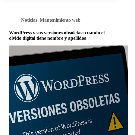
en
2026:
tarifas
según
Noticias
,
Mantenimiento web
el
tipo
de
WordPress y sus versiones obsoletas: cuando el
página
olvido digital tiene nombre y apellidos