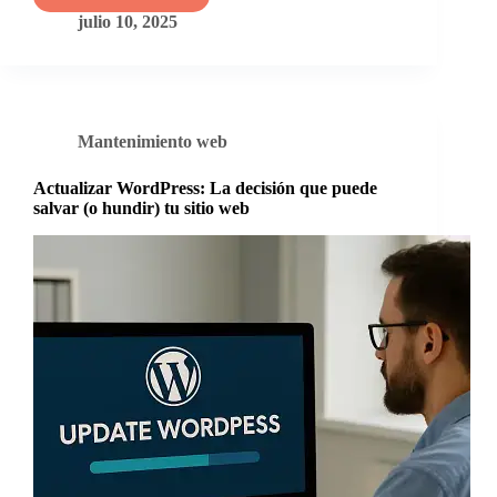
es
julio 10, 2025
mantenimiento
web
y
por
qué
es
Mantenimiento web
esencial
para
tu
Actualizar WordPress: La decisión que puede
sitio?
salvar (o hundir) tu sitio web