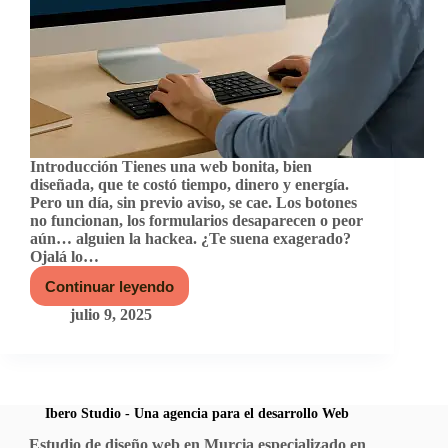
Introducción Tienes una web bonita, bien
diseñada, que te costó tiempo, dinero y energía.
Pero un día, sin previo aviso, se cae. Los botones
no funcionan, los formularios desaparecen o peor
aún… alguien la hackea. ¿Te suena exagerado?
Ojalá lo…
Continuar leyendo
Actualizar
WordPress:
julio 9, 2025
La
decisión
que
puede
salvar
(o
Ibero Studio - Una agencia para el desarrollo Web
hundir)
Estudio de diseño web en Murcia especializado en
tu