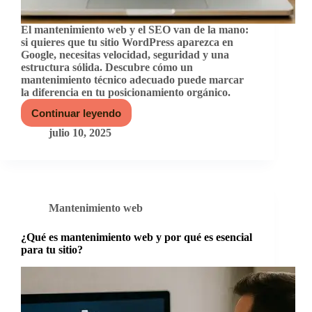
El mantenimiento web y el SEO van de la mano:
si quieres que tu sitio WordPress aparezca en
Google, necesitas velocidad, seguridad y una
estructura sólida. Descubre cómo un
mantenimiento técnico adecuado puede marcar
la diferencia en tu posicionamiento orgánico.
Continuar leyendo
Cómo
afecta
julio 10, 2025
el
mantenimiento
web
al
posicionamiento
SEO
Mantenimiento web
de
tu
sitio
¿Qué es mantenimiento web y por qué es esencial
WordPress
para tu sitio?