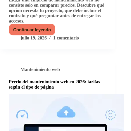
consiste solo en comparar precios. Descubre qué
opción necesita tu proyecto, qué debe incluir el
contrato y qué preguntar antes de entregar los
accesos.
Continuar leyendo
Cómo
elegir
julio 19, 2026
1 comentario
una
empresa
de
mantenimiento
web
y
Mantenimiento web
qué
preguntar
antes
Precio del mantenimiento web en 2026: tarifas
de
según el tipo de página
contratar