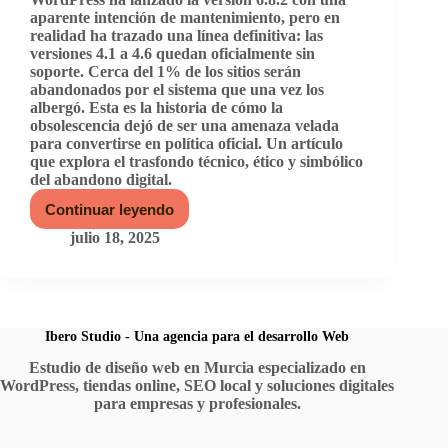
aparente intención de mantenimiento, pero en
realidad ha trazado una línea definitiva: las
versiones 4.1 a 4.6 quedan oficialmente sin
soporte. Cerca del 1% de los sitios serán
abandonados por el sistema que una vez los
albergó. Esta es la historia de cómo la
obsolescencia dejó de ser una amenaza velada
para convertirse en política oficial. Un artículo
que explora el trasfondo técnico, ético y simbólico
del abandono digital.
Continuar leyendo
WordPress
y
julio 18, 2025
sus
versiones
obsoletas:
cuando
el
olvido
Ibero Studio - Una agencia para el desarrollo Web
digital
Estudio de diseño web en Murcia especializado en
tiene
WordPress, tiendas online, SEO local y soluciones digitales
nombre
y
para empresas y profesionales.
apellidos