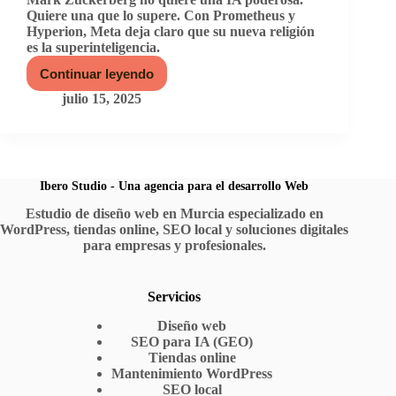
Quiere una que lo supere. Con Prometheus y
Hyperion, Meta deja claro que su nueva religión
es la superinteligencia.
Continuar leyendo
Cuando
el
julio 15, 2025
poder
quiere
pensar
por
ti:
la
Ibero Studio - Una agencia para el desarrollo Web
cruzada
Estudio de diseño web en Murcia especializado en
de
WordPress, tiendas online, SEO local y soluciones digitales
Meta
por
para empresas y profesionales.
la
superinteligencia
Servicios
Diseño web
SEO para IA (GEO)
Tiendas online
Mantenimiento WordPress
SEO local