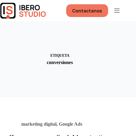
Saltar
al
Contactanos
contenido
ETIQUETA
conversiones
marketing digital
,
Google Ads