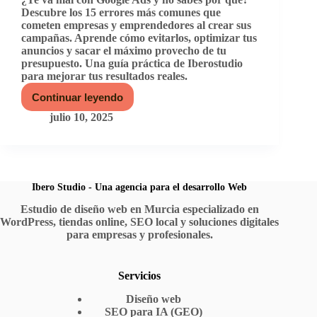
Descubre los 15 errores más comunes que
cometen empresas y emprendedores al crear sus
campañas. Aprende cómo evitarlos, optimizar tus
anuncios y sacar el máximo provecho de tu
presupuesto. Una guía práctica de Iberostudio
para mejorar tus resultados reales.
Continuar leyendo
15
errores
julio 10, 2025
comunes
en
Google
Ads
que
te
Ibero Studio - Una agencia para el desarrollo Web
están
Estudio de diseño web en Murcia especializado en
haciendo
WordPress, tiendas online, SEO local y soluciones digitales
perder
dinero
para empresas y profesionales.
(y
cómo
evitarlos)
Servicios
Diseño web
SEO para IA (GEO)