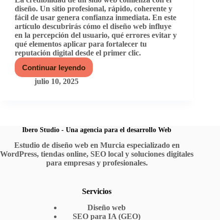
diseño. Un sitio profesional, rápido, coherente y
fácil de usar genera confianza inmediata. En este
artículo descubrirás cómo el diseño web influye
en la percepción del usuario, qué errores evitar y
qué elementos aplicar para fortalecer tu
reputación digital desde el primer clic.
Continuar leyendo
Credibilidad
y
julio 10, 2025
diseño
web:
cómo
ganarte
la
confianza
Ibero Studio - Una agencia para el desarrollo Web
del
Estudio de diseño web en Murcia especializado en
visitante
WordPress, tiendas online, SEO local y soluciones digitales
desde
el
para empresas y profesionales.
primer
clic
Servicios
Diseño web
SEO para IA (GEO)