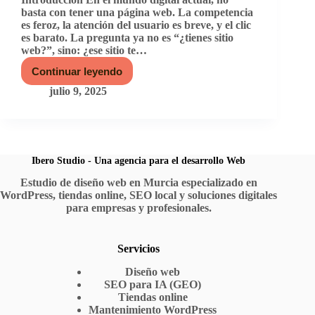
basta con tener una página web. La competencia
es feroz, la atención del usuario es breve, y el clic
es barato. La pregunta ya no es “¿tienes sitio
web?”, sino: ¿ese sitio te…
Continuar leyendo
La
importancia
julio 9, 2025
del
diseño
web:
por
qué
tu
Ibero Studio - Una agencia para el desarrollo Web
sitio
Estudio de diseño web en Murcia especializado en
puede
WordPress, tiendas online, SEO local y soluciones digitales
ser
tu
para empresas y profesionales.
mejor
vendedor
Servicios
Diseño web
SEO para IA (GEO)
Tiendas online
Mantenimiento WordPress