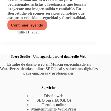
profesionales, artistas y freelancers que buscan
proyectar una imagen sólida y confiable. En
Iberostudio ofrecemos servicios completos que
aseguran velocidad, seguridad y funcionalidad.
Continuar leyendo
Mantenimiento
web
julio 11, 2025
para
marcas
personales:
la
clave
para
Ibero Studio - Una agencia para el desarrollo Web
proyectar
Estudio de diseño web en Murcia especializado en
confianza
WordPress, tiendas online, SEO local y soluciones digitales
online
para empresas y profesionales.
Servicios
Diseño web
SEO para IA (GEO)
Tiendas online
Mantenimiento WordPress