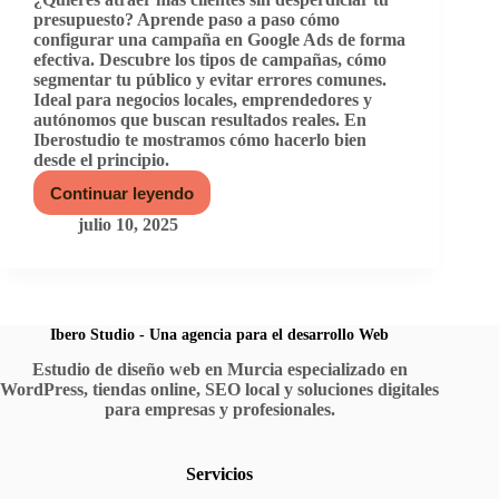
presupuesto? Aprende paso a paso cómo
configurar una campaña en Google Ads de forma
efectiva. Descubre los tipos de campañas, cómo
segmentar tu público y evitar errores comunes.
Ideal para negocios locales, emprendedores y
autónomos que buscan resultados reales. En
Iberostudio te mostramos cómo hacerlo bien
desde el principio.
Continuar leyendo
Cómo
configurar
julio 10, 2025
campañas
de
Google
Ads
sin
perder
Ibero Studio - Una agencia para el desarrollo Web
dinero
Estudio de diseño web en Murcia especializado en
en
WordPress, tiendas online, SEO local y soluciones digitales
2025
para empresas y profesionales.
Servicios