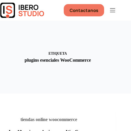
Saltar
al
Contactanos
contenido
ETIQUETA
plugins esenciales WooCommerce
tiendas online woocommerce