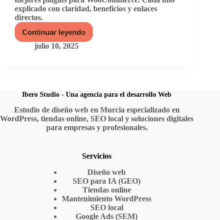
explicado con claridad, beneficios y enlaces
directos.
Continuar leyendo
Los
10
julio 10, 2025
mejores
plugins
para
WooCommerce
Ibero Studio - Una agencia para el desarrollo Web
Estudio de diseño web en Murcia especializado en
WordPress, tiendas online, SEO local y soluciones digitales
para empresas y profesionales.
Servicios
Diseño web
SEO para IA (GEO)
Tiendas online
Mantenimiento WordPress
SEO local
Google Ads (SEM)