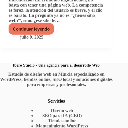
basta con tener una página web. La competencia
es feroz, la atención del usuario es breve, y el clic
es barato. La pregunta ya no es “¿tienes sitio
web?”, sino: ¿ese sitio te…
Continuar leyendo
La
importancia
julio 9, 2025
del
diseño
web:
por
qué
tu
Ibero Studio - Una agencia para el desarrollo Web
sitio
Estudio de diseño web en Murcia especializado en
puede
WordPress, tiendas online, SEO local y soluciones digitales
ser
tu
para empresas y profesionales.
mejor
vendedor
Servicios
Diseño web
SEO para IA (GEO)
Tiendas online
Mantenimiento WordPress