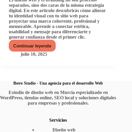
separados, sino dos caras de la misma estrategia
digital. En este artículo descubrirás cómo alinear
tu identidad visual con tu sitio web para
proyectar una marca coherente, profesional y
memorable. Aprende a conectar estética,
usabilidad y mensaje para diferenciarte y
generar confianza desde el primer clic.
Continuar leyendo
Diseño
web
julio 10, 2025
y
branding:
construyendo
marcas
memorables
en
Ibero Studio - Una agencia para el desarrollo Web
el
Estudio de diseño web en Murcia especializado en
entorno
WordPress, tiendas online, SEO local y soluciones digitales
digital
para empresas y profesionales.
Servicios
Diseño web