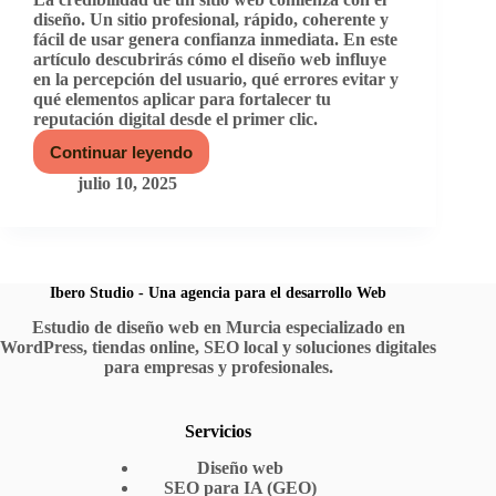
diseño. Un sitio profesional, rápido, coherente y
fácil de usar genera confianza inmediata. En este
artículo descubrirás cómo el diseño web influye
en la percepción del usuario, qué errores evitar y
qué elementos aplicar para fortalecer tu
reputación digital desde el primer clic.
Continuar leyendo
Credibilidad
y
julio 10, 2025
diseño
web:
cómo
ganarte
la
confianza
Ibero Studio - Una agencia para el desarrollo Web
del
Estudio de diseño web en Murcia especializado en
visitante
WordPress, tiendas online, SEO local y soluciones digitales
desde
el
para empresas y profesionales.
primer
clic
Servicios
Diseño web
SEO para IA (GEO)