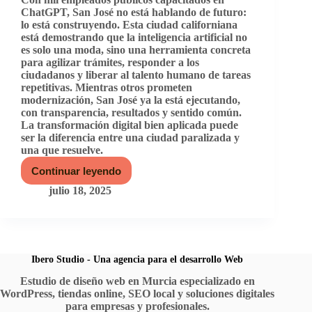
ChatGPT, San José no está hablando de futuro:
lo está construyendo. Esta ciudad californiana
está demostrando que la inteligencia artificial no
es solo una moda, sino una herramienta concreta
para agilizar trámites, responder a los
ciudadanos y liberar al talento humano de tareas
repetitivas. Mientras otros prometen
modernización, San José ya la está ejecutando,
con transparencia, resultados y sentido común.
La transformación digital bien aplicada puede
ser la diferencia entre una ciudad paralizada y
una que resuelve.
Continuar leyendo
Inteligencia
artificial
julio 18, 2025
en
la
gestión
pública:
el
caso
Ibero Studio - Una agencia para el desarrollo Web
de
Estudio de diseño web en Murcia especializado en
San
WordPress, tiendas online, SEO local y soluciones digitales
José
para empresas y profesionales.