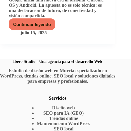
OS y Android. La apuesta no es solo técnica: es
una declaración de futuro, de conectividad y
visión compartida.
Continuar leyendo
Chrome
OS
julio 15, 2025
y
Android
se
abrazan:
la
era
Ibero Studio - Una agencia para el desarrollo Web
de
Estudio de diseño web en Murcia especializado en
la
WordPress, tiendas online, SEO local y soluciones digitales
integración
ha
para empresas y profesionales.
llegado
Servicios
Diseño web
SEO para IA (GEO)
Tiendas online
Mantenimiento WordPress
SEO local