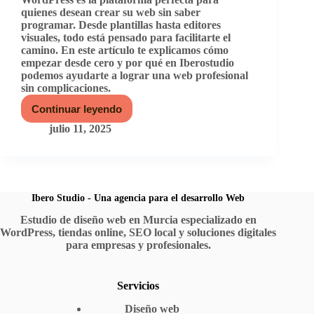
quienes desean crear su web sin saber
programar. Desde plantillas hasta editores
visuales, todo está pensado para facilitarte el
camino. En este artículo te explicamos cómo
empezar desde cero y por qué en Iberostudio
podemos ayudarte a lograr una web profesional
sin complicaciones.
Continuar leyendo
WordPress
fácil
julio 11, 2025
de
usar:
crea
tu
web
aunque
Ibero Studio - Una agencia para el desarrollo Web
no
Estudio de diseño web en Murcia especializado en
sepas
WordPress, tiendas online, SEO local y soluciones digitales
programar
para empresas y profesionales.
Servicios
Diseño web