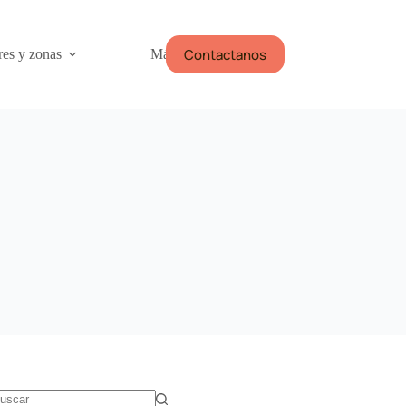
Contactanos
res y zonas
Más