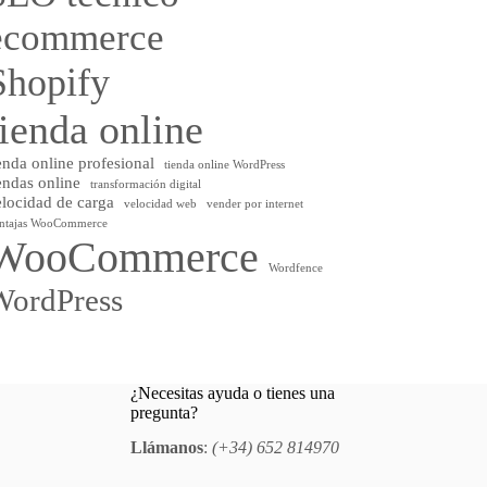
ecommerce
Shopify
tienda online
enda online profesional
tienda online WordPress
endas online
transformación digital
elocidad de carga
velocidad web
vender por internet
ntajas WooCommerce
WooCommerce
Wordfence
WordPress
¿Necesitas ayuda o tienes una
pregunta?
Llámanos
:
(+34) 652 814970