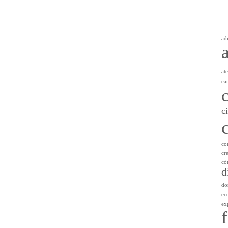
ad
at
ca
c
co
cr
có
d
do
ec
ex