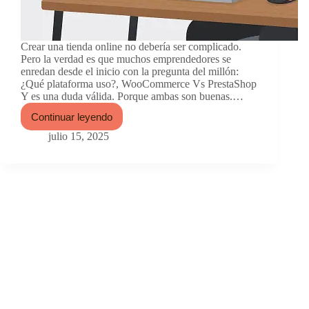
Crear una tienda online no debería ser complicado.
Pero la verdad es que muchos emprendedores se
enredan desde el inicio con la pregunta del millón:
¿Qué plataforma uso?, WooCommerce Vs PrestaShop
Y es una duda válida. Porque ambas son buenas.…
Continuar leyendo
WooCommerce
vs
julio 15, 2025
PrestaShop:
¿Cuál
elegir
para
tu
tienda
online?