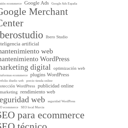
Google Ads
stión ecommerce
Google Ads España
Google Merchant
Center
Iberostudio
Ibero Studio
nteligencia artificial
antenimiento web
antenimiento WordPress
arketing digital
optimización web
plugins WordPress
ataformas ecommerce
rtfolio diseño web
precio tienda online
publicidad online
rotección WordPress
rendimiento web
emarketing
seguridad web
seguridad WordPress
O ecommerce
SEO local Murcia
SEO para ecommerce
SEO técnico