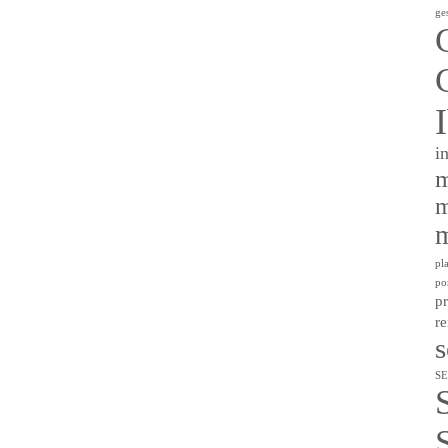
ge
i
m
m
m
pl
po
p
r
SE