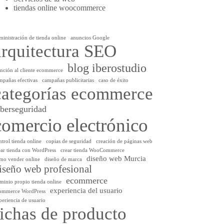
tiendas online woocommerce
ministración de tienda online
anuncios Google
arquitectura SEO
blog iberostudio
ención al cliente ecommerce
mpañas efectivas
campañas publicitarias
caso de éxito
categorías ecommerce
iberseguridad
comercio electrónico
ntrol tienda online
copias de seguridad
creación de páginas web
ear tienda con WordPress
crear tienda WooCommerce
diseño web Murcia
mo vender online
diseño de marca
iseño web profesional
ecommerce
minio propio tienda online
experiencia del usuario
ommerce WordPress
periencia de usuario
fichas de producto