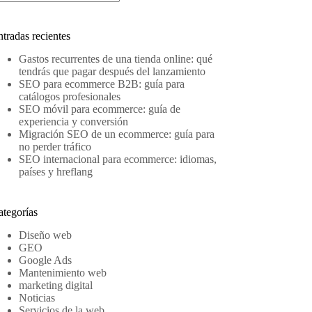
in
sultados
tradas recientes
Gastos recurrentes de una tienda online: qué
tendrás que pagar después del lanzamiento
SEO para ecommerce B2B: guía para
catálogos profesionales
SEO móvil para ecommerce: guía de
experiencia y conversión
Migración SEO de un ecommerce: guía para
no perder tráfico
SEO internacional para ecommerce: idiomas,
países y hreflang
ategorías
Diseño web
GEO
Google Ads
Mantenimiento web
marketing digital
Noticias
Servicios de la web